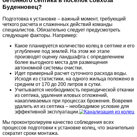
бетонного септика в поселок совхоза
Буденновец?
Подготовка к установке – важный момент, требующий
четкого расчета и слаженных действий команды
специалистов. Обязательно следует предусмотреть
следующие факторы. Например:
Какое планируется количество колец в септике и его
углубление под землей. На этом же этапе
производят оценку ландшафта с определением
более выгодного места для размещения
автономной системы очистки.
Идет примерный расчет суточного расхода воды.
Исходя из статистики, на одного жильца положено в
среднем от 170 до 200 литров в сутки.
Учитывается необходимость периодической откачки
из септика, удаления иловых отложений,
накапливаемых при процессах брожения. Вовремя
удалить ил из септика – необходимое условие для
эффективной эксплуатации.
Мы проконтролируем качество соблюдения всех
процессов подготовки к установке колец, что значительно
сократит сроки монтажа.