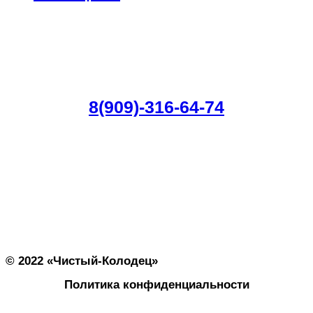
Как сделать заказ?
Заказать колодец, септик, водоснабжение и
другие услуги по телефону:
8(909)-316-64-74
Наш главный менеджер Олег всегда на связи
Наш официальный адрес:
г. Москва. улица Амбулаторная, 49 рабочий поселок
Новоивановское этаж 1
Режим работы: с 08:00 до 20:00
Обед 13:00 до 14:00 Без выходных
© 2022 «Чистый-Колодец»
Политика конфиденциальности