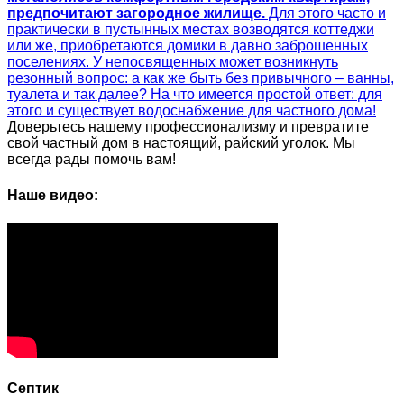
предпочитают загородное жилище.
Для этого часто и
практически в пустынных местах возводятся коттеджи
или же, приобретаются домики в давно заброшенных
поселениях. У непосвященных может возникнуть
резонный вопрос: а как же быть без привычного – ванны,
туалета и так далее?
На что имеется простой ответ: для
этого и существует водоснабжение для частного дома!
Доверьтесь нашему профессионализму и превратите
свой частный дом в настоящий, райский уголок. Мы
всегда рады помочь вам!
Наше видео:
Септик