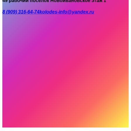
49 рабочий поселок Новоивановское этаж 1
8 (909) 316-64-74
kolodes-info@yandex.ru